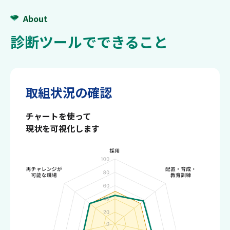
ました。既に回答済みの企業様もこ
の機会にぜひ再診断してください。
About
2025年12月05日
診断ツールを活用した企業様の中
診断ツールでできること
で、女性活躍推進の取組が進んでい
る企業の取組事例を公開しました。
取組事例からご覧ください。
2024年11月25日
事前アンケートにご協力いただいた
企業様へ

取組状況の確認
診断結果閲覧のご案内メールを１１
月２６日から順次お送りします。メ
ールのご確認をお願いします。
チャートを使って
2024年11月25日
ホームページを公開しました。
現状を可視化します